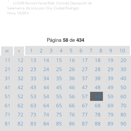
LUGAR Recinto Ferial (Pab. Central), Diputación de
Salamanca. (Acceso por Ctra. Ciudad Rodrigo)
Hora: 18,00 h
Página
58
de
434
1
2
3
4
5
6
7
8
9
10
<<
<
11
12
13
14
15
16
17
18
19
20
21
22
23
24
25
26
27
28
29
30
31
32
33
34
35
36
37
38
39
40
41
42
43
44
45
46
47
48
49
50
51
52
53
54
55
56
57
58
59
60
61
62
63
64
65
66
67
68
69
70
71
72
73
74
75
76
77
78
79
80
81
82
83
84
85
86
87
88
89
90