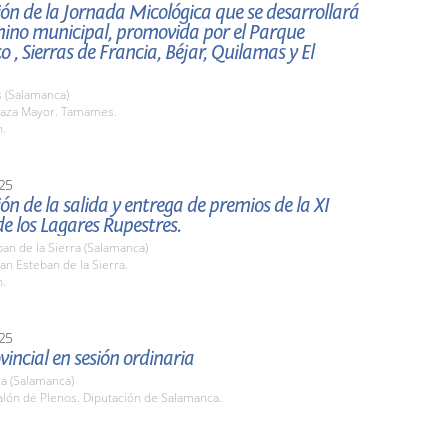
ón de la Jornada Micológica que se desarrollará
mino municipal, promovida por el Parque
o , Sierras de Francia, Béjar, Quilamas y El
(Salamanca)
aza Mayor. Tamames.
h.
25
ón de la salida y entrega de premios de la XI
e los Lagares Rupestres.
an de la Sierra (Salamanca)
n Esteban de la Sierra.
h.
25
vincial en sesión ordinaria
a (Salamanca)
lón de Plenos. Diputación de Salamanca.