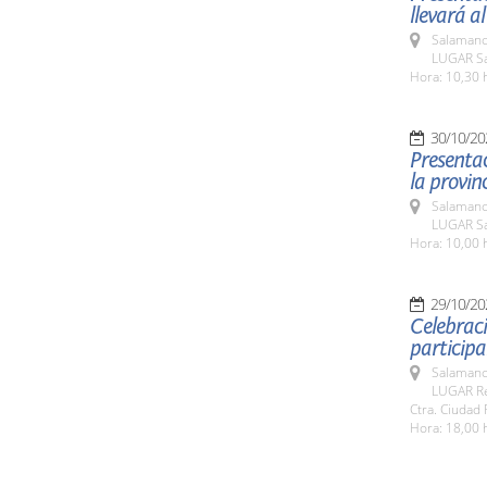
llevará al
Salamanc
LUGAR Sa
Hora: 10,30 
30/10/20
Presenta
la provinc
Salamanc
LUGAR Sa
Hora: 10,00 
29/10/20
Celebraci
participa
Salamanc
LUGAR Rec
Ctra. Ciudad 
Hora: 18,00 