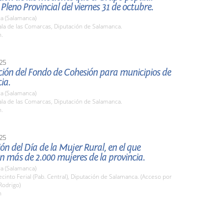
 Pleno Provincial del viernes 31 de octubre.
a (Salamanca)
la de las Comarcas, Diputación de Salamanca.
h.
25
ción del Fondo de Cohesión para municipios de
ia.
a (Salamanca)
la de las Comarcas, Diputación de Salamanca.
h.
25
ón del Día de la Mujer Rural, en el que
n más de 2.000 mujeres de la provincia.
a (Salamanca)
into Ferial (Pab. Central), Diputación de Salamanca. (Acceso por
Rodrigo)
h