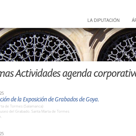
LA DIPUTACIÓN
Á
mas Actividades agenda corporativ
25
ción de la Exposición de Grabados de Goya.
rta de Tormes (Salamanca)
seo del Grabado. Santa Marta de Tormes
h.
25