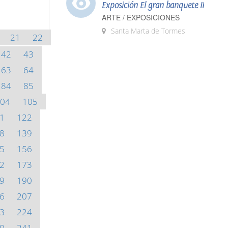
Exposición El gran banquete II
ARTE / EXPOSICIONES
Santa Marta de Tormes
21
22
42
43
63
64
84
85
04
105
1
122
8
139
5
156
2
173
9
190
6
207
3
224
0
241