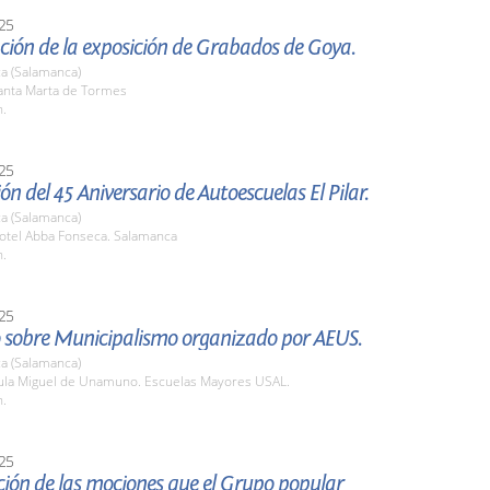
25
ción de la exposición de Grabados de Goya.
a (Salamanca)
nta Marta de Tormes
h.
25
ón del 45 Aniversario de Autoescuelas El Pilar.
a (Salamanca)
tel Abba Fonseca. Salamanca
h.
25
 sobre Municipalismo organizado por AEUS.
a (Salamanca)
la Miguel de Unamuno. Escuelas Mayores USAL.
h.
25
ión de las mociones que el Grupo popular