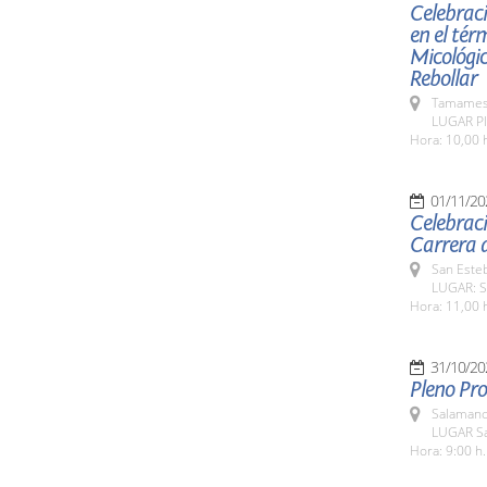
Celebraci
en el tér
Micológic
Rebollar
Tamames 
LUGAR Pl
Hora: 10,00 
01/11/20
Celebraci
Carrera d
San Esteb
LUGAR: Sa
Hora: 11,00 
31/10/20
Pleno Pro
Salamanc
LUGAR Sa
Hora: 9:00 h.