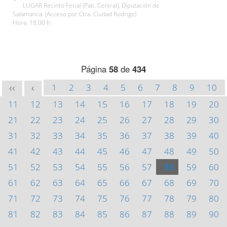
LUGAR Recinto Ferial (Pab. Central), Diputación de
Salamanca. (Acceso por Ctra. Ciudad Rodrigo)
Hora: 18,00 h
Página
58
de
434
1
2
3
4
5
6
7
8
9
10
<<
<
11
12
13
14
15
16
17
18
19
20
21
22
23
24
25
26
27
28
29
30
31
32
33
34
35
36
37
38
39
40
41
42
43
44
45
46
47
48
49
50
51
52
53
54
55
56
57
58
59
60
61
62
63
64
65
66
67
68
69
70
71
72
73
74
75
76
77
78
79
80
81
82
83
84
85
86
87
88
89
90