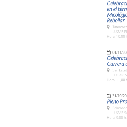
Celebraci
en el tér
Micológic
Rebollar
Tamames 
LUGAR Pl
Hora: 10,00 
01/11/20
Celebraci
Carrera d
San Esteb
LUGAR: Sa
Hora: 11,00 
31/10/20
Pleno Pro
Salamanc
LUGAR Sa
Hora: 9:00 h.