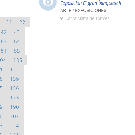
Exposición El gran banquete II
ARTE / EXPOSICIONES
Santa Marta de Tormes
21
22
42
43
63
64
84
85
04
105
1
122
8
139
5
156
2
173
9
190
6
207
3
224
0
241