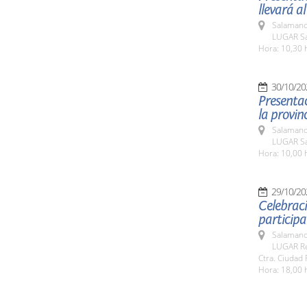
llevará al
Salamanc
LUGAR Sa
Hora: 10,30 
30/10/20
Presenta
la provinc
Salamanc
LUGAR Sa
Hora: 10,00 
29/10/20
Celebraci
participa
Salamanc
LUGAR Rec
Ctra. Ciudad 
Hora: 18,00 