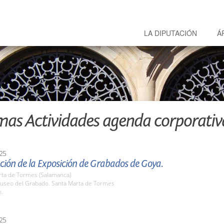
LA DIPUTACIÓN
Á
mas Actividades agenda corporativ
25
ción de la Exposición de Grabados de Goya.
rta de Tormes (Salamanca)
seo del Grabado. Santa Marta de Tormes
h.
25