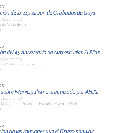
25
ción de la exposición de Grabados de Goya.
a (Salamanca)
nta Marta de Tormes
h.
25
ón del 45 Aniversario de Autoescuelas El Pilar.
a (Salamanca)
tel Abba Fonseca. Salamanca
h.
25
 sobre Municipalismo organizado por AEUS.
a (Salamanca)
la Miguel de Unamuno. Escuelas Mayores USAL.
h.
25
ión de las mociones que el Grupo popular