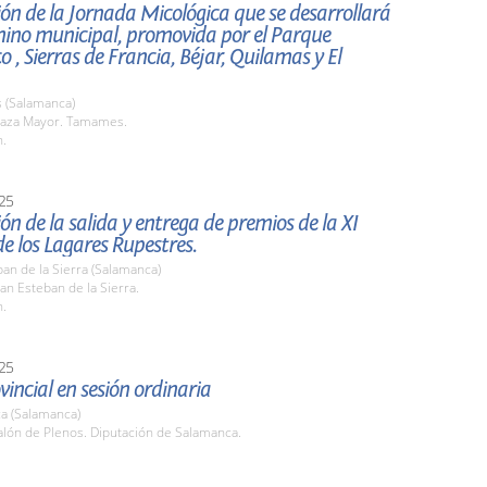
ón de la Jornada Micológica que se desarrollará
mino municipal, promovida por el Parque
o , Sierras de Francia, Béjar, Quilamas y El
(Salamanca)
aza Mayor. Tamames.
h.
25
ón de la salida y entrega de premios de la XI
e los Lagares Rupestres.
an de la Sierra (Salamanca)
n Esteban de la Sierra.
h.
25
vincial en sesión ordinaria
a (Salamanca)
lón de Plenos. Diputación de Salamanca.