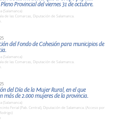
 Pleno Provincial del viernes 31 de octubre.
a (Salamanca)
la de las Comarcas, Diputación de Salamanca.
h.
25
ción del Fondo de Cohesión para municipios de
ia.
a (Salamanca)
la de las Comarcas, Diputación de Salamanca.
h.
25
ón del Día de la Mujer Rural, en el que
n más de 2.000 mujeres de la provincia.
a (Salamanca)
into Ferial (Pab. Central), Diputación de Salamanca. (Acceso por
Rodrigo)
h