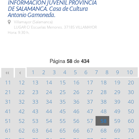
INFORMACIÓN JUVENIL PROVINCIA
DE SALAMANCA. Casa de Cultura
Antonio Gamoneda.
Villamayor (Salamanca)
LUGAR C/ Escuelas Menores. 37185 VILLAMAYOR
Hora: 9:30 h.
Página
58
de
434
1
2
3
4
5
6
7
8
9
10
<<
<
11
12
13
14
15
16
17
18
19
20
21
22
23
24
25
26
27
28
29
30
31
32
33
34
35
36
37
38
39
40
41
42
43
44
45
46
47
48
49
50
51
52
53
54
55
56
57
58
59
60
61
62
63
64
65
66
67
68
69
70