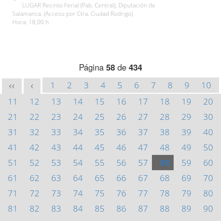
LUGAR Recinto Ferial (Pab. Central), Diputación de
Salamanca. (Acceso por Ctra. Ciudad Rodrigo)
Hora: 18,00 h
Página
58
de
434
1
2
3
4
5
6
7
8
9
10
<<
<
11
12
13
14
15
16
17
18
19
20
21
22
23
24
25
26
27
28
29
30
31
32
33
34
35
36
37
38
39
40
41
42
43
44
45
46
47
48
49
50
51
52
53
54
55
56
57
58
59
60
61
62
63
64
65
66
67
68
69
70
71
72
73
74
75
76
77
78
79
80
81
82
83
84
85
86
87
88
89
90