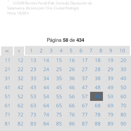
LUGAR Recinto Ferial (Pab. Central), Diputación de
Salamanca. (Acceso por Ctra. Ciudad Rodrigo)
Hora: 18,00 h
Página
58
de
434
1
2
3
4
5
6
7
8
9
10
<<
<
11
12
13
14
15
16
17
18
19
20
21
22
23
24
25
26
27
28
29
30
31
32
33
34
35
36
37
38
39
40
41
42
43
44
45
46
47
48
49
50
51
52
53
54
55
56
57
58
59
60
61
62
63
64
65
66
67
68
69
70
71
72
73
74
75
76
77
78
79
80
81
82
83
84
85
86
87
88
89
90