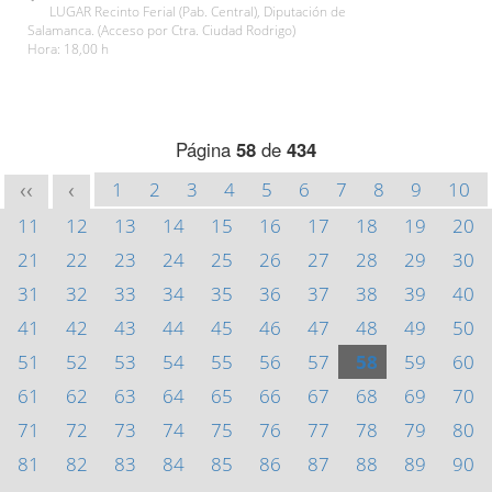
LUGAR Recinto Ferial (Pab. Central), Diputación de
Salamanca. (Acceso por Ctra. Ciudad Rodrigo)
Hora: 18,00 h
Página
58
de
434
1
2
3
4
5
6
7
8
9
10
<<
<
11
12
13
14
15
16
17
18
19
20
21
22
23
24
25
26
27
28
29
30
31
32
33
34
35
36
37
38
39
40
41
42
43
44
45
46
47
48
49
50
51
52
53
54
55
56
57
58
59
60
61
62
63
64
65
66
67
68
69
70
71
72
73
74
75
76
77
78
79
80
81
82
83
84
85
86
87
88
89
90