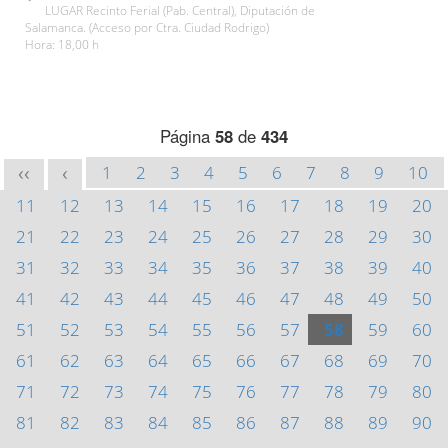
LUGAR Recinto Ferial (Pab. Central), Diputación de
Salamanca. (Acceso por Ctra. Ciudad Rodrigo)
Hora: 18,00 h
Página
58
de
434
1
2
3
4
5
6
7
8
9
10
<<
<
11
12
13
14
15
16
17
18
19
20
21
22
23
24
25
26
27
28
29
30
31
32
33
34
35
36
37
38
39
40
41
42
43
44
45
46
47
48
49
50
51
52
53
54
55
56
57
58
59
60
61
62
63
64
65
66
67
68
69
70
71
72
73
74
75
76
77
78
79
80
81
82
83
84
85
86
87
88
89
90