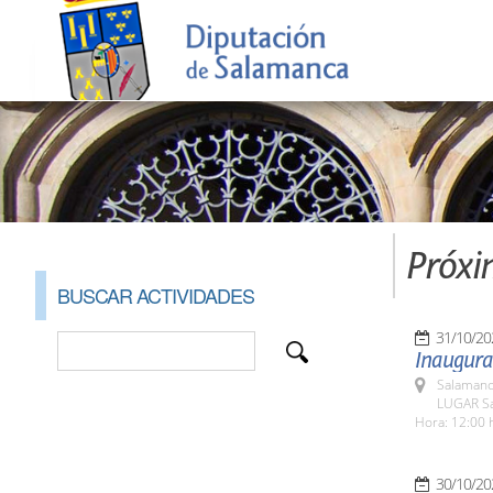
Próxi
BUSCAR ACTIVIDADES
31/10/20
Inaugura
Salamanc
LUGAR Sa
Hora: 12:00 
30/10/20