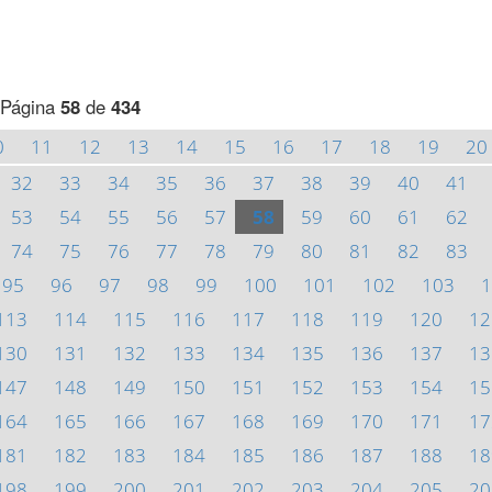
Página
58
de
434
0
11
12
13
14
15
16
17
18
19
20
32
33
34
35
36
37
38
39
40
41
53
54
55
56
57
58
59
60
61
62
74
75
76
77
78
79
80
81
82
83
95
96
97
98
99
100
101
102
103
1
113
114
115
116
117
118
119
120
12
130
131
132
133
134
135
136
137
13
147
148
149
150
151
152
153
154
15
164
165
166
167
168
169
170
171
17
181
182
183
184
185
186
187
188
18
198
199
200
201
202
203
204
205
20