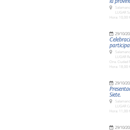
la provinc
Salamanc
LUGAR Sa
Hora: 10,00 
29/10/20
Celebraci
participa
Salamanc
LUGAR Rec
Ctra. Ciudad 
Hora: 18,00 
29/10/20
Presentac
Siete.
Salamanc
LUGAR Co
Hora: 11,00 
29/10/20