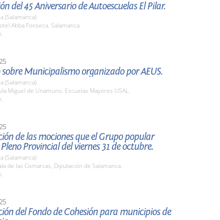
ón del 45 Aniversario de Autoescuelas El Pilar.
a (Salamanca)
tel Abba Fonseca. Salamanca
h.
25
 sobre Municipalismo organizado por AEUS.
a (Salamanca)
la Miguel de Unamuno. Escuelas Mayores USAL.
h.
25
ión de las mociones que el Grupo popular
 Pleno Provincial del viernes 31 de octubre.
a (Salamanca)
la de las Comarcas, Diputación de Salamanca.
h.
25
ción del Fondo de Cohesión para municipios de