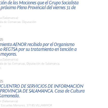
ión de las Mociones que el Grupo Socialista
l próximo Pleno Provincial del viernes 31 de
a (Salamanca)
la de Comarcas. Diputación
h.
25
miento AENOR recibido por el Organismo
 REGTSA por su tratamiento en tención a
 mayores.
a (Salamanca)
la de las Comarcas, Diputación de Salamanca.
h.
25
NCUENTRO DE SERVICIOS DE INFORMACIÓN
 PROVINCIA DE SALAMANCA. Casa de Cultura
 Gamoneda.
r (Salamanca)
 Escuelas Menores. 37185 VILLAMAYOR