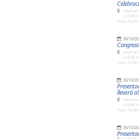
Celebraci
Salamanc
LUGAR Ho
Hora: 20,00 
30/10/20
Congreso
Salamanc
LUGAR Au
Hora: 12,45 
30/10/20
Presentac
llevará al
Salamanc
LUGAR Sa
Hora: 10,30 
30/10/20
Presenta