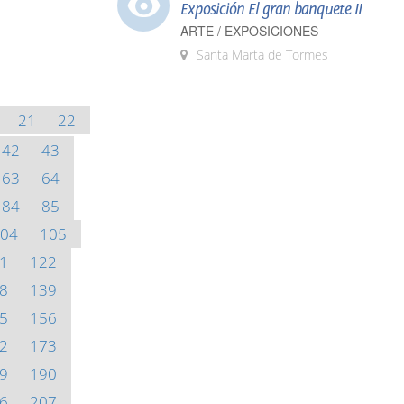
Exposición El gran banquete II
ARTE / EXPOSICIONES
Santa Marta de Tormes
21
22
42
43
63
64
84
85
04
105
1
122
8
139
5
156
2
173
9
190
6
207