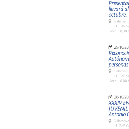
Presentac
llevará a
octubre.
Salamanc
LUGAR Sa
Hora: 10,30 
29/10/20
Reconoci
Autónomo
personas
Salamanc
LUGAR Sa
Hora: 10,00 
28/10/20
XXXIV E
JUVENIL
Antonio
Villamayo
LUGAR C/