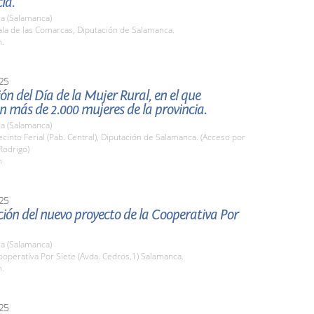
ia.
a (Salamanca)
la de las Comarcas, Diputación de Salamanca.
h.
25
ón del Día de la Mujer Rural, en el que
n más de 2.000 mujeres de la provincia.
a (Salamanca)
into Ferial (Pab. Central), Diputación de Salamanca. (Acceso por
Rodrigo)
h
25
ión del nuevo proyecto de la Cooperativa Por
a (Salamanca)
operativa Por Siete (Avda. Cedros,1) Salamanca.
h.
25