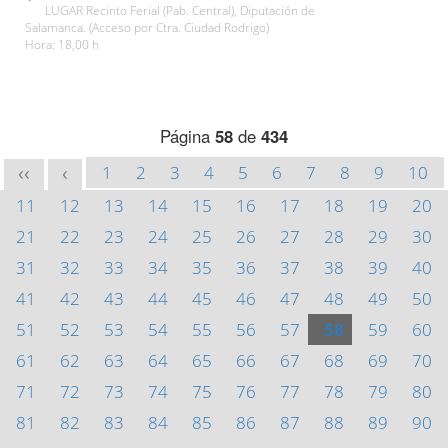
LUGAR Recinto Ferial (Pab. Central), Diputación de
Salamanca. (Acceso por Ctra. Ciudad Rodrigo)
Hora: 18,00 h
Página
58
de
434
1
2
3
4
5
6
7
8
9
10
<<
<
11
12
13
14
15
16
17
18
19
20
21
22
23
24
25
26
27
28
29
30
31
32
33
34
35
36
37
38
39
40
41
42
43
44
45
46
47
48
49
50
51
52
53
54
55
56
57
58
59
60
61
62
63
64
65
66
67
68
69
70
71
72
73
74
75
76
77
78
79
80
81
82
83
84
85
86
87
88
89
90