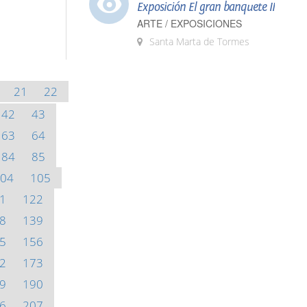
Exposición El gran banquete II
ARTE / EXPOSICIONES
Santa Marta de Tormes
21
22
42
43
63
64
84
85
04
105
1
122
8
139
5
156
2
173
9
190
6
207