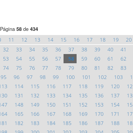
Página
58
de
434
0
11
12
13
14
15
16
17
18
19
20
32
33
34
35
36
37
38
39
40
41
53
54
55
56
57
58
59
60
61
62
74
75
76
77
78
79
80
81
82
83
95
96
97
98
99
100
101
102
103
1
113
114
115
116
117
118
119
120
12
130
131
132
133
134
135
136
137
13
147
148
149
150
151
152
153
154
15
164
165
166
167
168
169
170
171
17
181
182
183
184
185
186
187
188
18
198
199
200
201
202
203
204
205
20