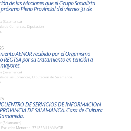
ión de las Mociones que el Grupo Socialista
l próximo Pleno Provincial del viernes 31 de
a (Salamanca)
la de Comarcas. Diputación
h.
25
miento AENOR recibido por el Organismo
 REGTSA por su tratamiento en tención a
 mayores.
a (Salamanca)
la de las Comarcas, Diputación de Salamanca.
h.
25
NCUENTRO DE SERVICIOS DE INFORMACIÓN
 PROVINCIA DE SALAMANCA. Casa de Cultura
 Gamoneda.
r (Salamanca)
 Escuelas Menores. 37185 VILLAMAYOR