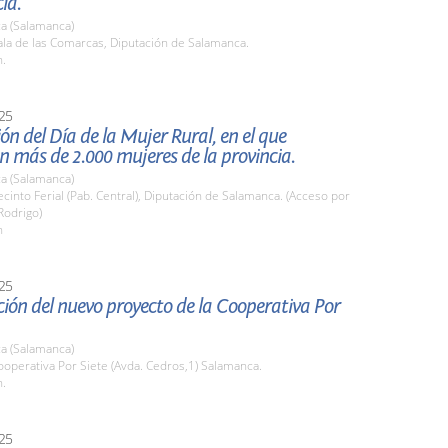
ia.
a (Salamanca)
la de las Comarcas, Diputación de Salamanca.
h.
25
ón del Día de la Mujer Rural, en el que
n más de 2.000 mujeres de la provincia.
a (Salamanca)
into Ferial (Pab. Central), Diputación de Salamanca. (Acceso por
Rodrigo)
h
25
ión del nuevo proyecto de la Cooperativa Por
a (Salamanca)
operativa Por Siete (Avda. Cedros,1) Salamanca.
h.
25