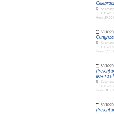
Celebraci
Salamanc
LUGAR Ho
Hora: 20,00 
30/10/20
Congreso
Salamanc
LUGAR Au
Hora: 12,45 
30/10/20
Presentac
llevará al
Salamanc
LUGAR Sa
Hora: 10,30 
30/10/20
Presenta