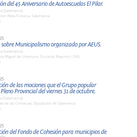
ón del 45 Aniversario de Autoescuelas El Pilar.
a (Salamanca)
tel Abba Fonseca. Salamanca
h.
25
 sobre Municipalismo organizado por AEUS.
a (Salamanca)
la Miguel de Unamuno. Escuelas Mayores USAL.
h.
25
ión de las mociones que el Grupo popular
 Pleno Provincial del viernes 31 de octubre.
a (Salamanca)
la de las Comarcas, Diputación de Salamanca.
h.
25
ción del Fondo de Cohesión para municipios de