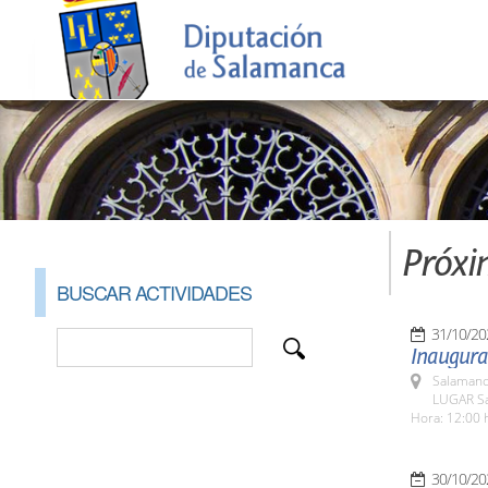
Próxi
BUSCAR ACTIVIDADES
31/10/20
Inaugura
Salamanc
LUGAR Sa
Hora: 12:00 
30/10/20