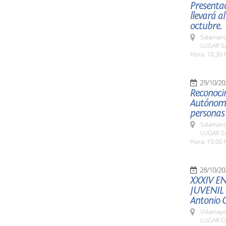
Presentac
llevará a
octubre.
Salamanc
LUGAR Sa
Hora: 10,30 
29/10/20
Reconoci
Autónomo
personas
Salamanc
LUGAR Sa
Hora: 10,00 
28/10/20
XXXIV E
JUVENIL
Antonio
Villamayo
LUGAR C/