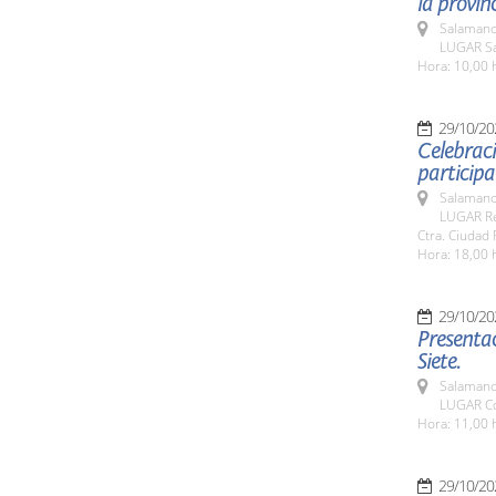
la provinc
Salamanc
LUGAR Sa
Hora: 10,00 
29/10/20
Celebraci
participa
Salamanc
LUGAR Rec
Ctra. Ciudad 
Hora: 18,00 
29/10/20
Presentac
Siete.
Salamanc
LUGAR Co
Hora: 11,00 
29/10/20