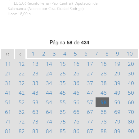
LUGAR Recinto Ferial (Pab. Central), Diputación de
Salamanca. (Acceso por Ctra. Ciudad Rodrigo)
Hora: 18,00 h
Página
58
de
434
1
2
3
4
5
6
7
8
9
10
<<
<
11
12
13
14
15
16
17
18
19
20
21
22
23
24
25
26
27
28
29
30
31
32
33
34
35
36
37
38
39
40
41
42
43
44
45
46
47
48
49
50
51
52
53
54
55
56
57
58
59
60
61
62
63
64
65
66
67
68
69
70
71
72
73
74
75
76
77
78
79
80
81
82
83
84
85
86
87
88
89
90