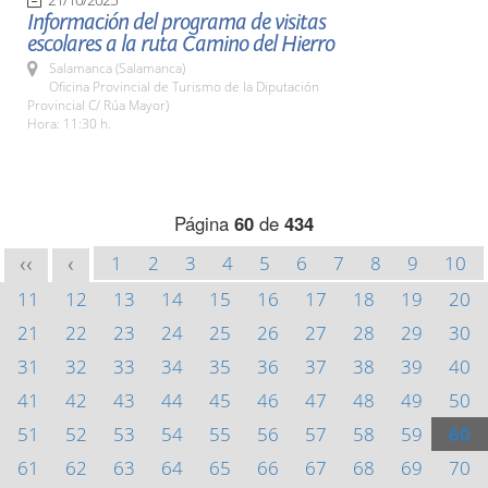
Información del programa de visitas
escolares a la ruta Camino del Hierro
Salamanca (Salamanca)
Oficina Provincial de Turismo de la Diputación
Provincial C/ Rúa Mayor)
Hora: 11:30 h.
Página
60
de
434
1
2
3
4
5
6
7
8
9
10
<<
<
11
12
13
14
15
16
17
18
19
20
21
22
23
24
25
26
27
28
29
30
31
32
33
34
35
36
37
38
39
40
41
42
43
44
45
46
47
48
49
50
51
52
53
54
55
56
57
58
59
60
61
62
63
64
65
66
67
68
69
70