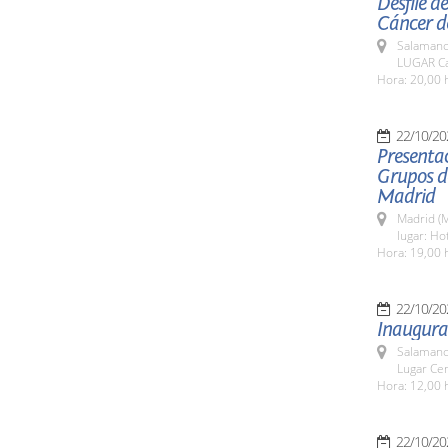
Desfile d
Cáncer d
Salamanc
LUGAR Ca
Hora: 20,00 
22/10/20
Presentac
Grupos de
Madrid
Madrid (M
lugar: Ho
Hora: 19,00 
22/10/20
Inaugura
Salamanc
Lugar Cen
Hora: 12,00 
22/10/20