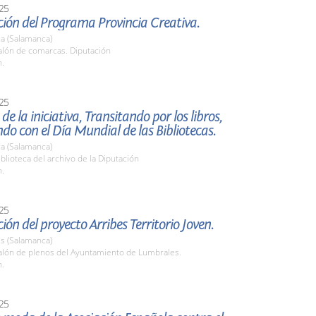
25
ión del Programa Provincia Creativa.
a (Salamanca)
lón de comarcas. Diputación
h.
25
de la iniciativa, Transitando por los libros,
ndo con el Día Mundial de las Bibliotecas.
a (Salamanca)
lioteca del archivo de la Diputación
h.
25
ión del proyecto Arribes Territorio Joven.
s (Salamanca)
lón de plenos del Ayuntamiento de Lumbrales.
h.
25