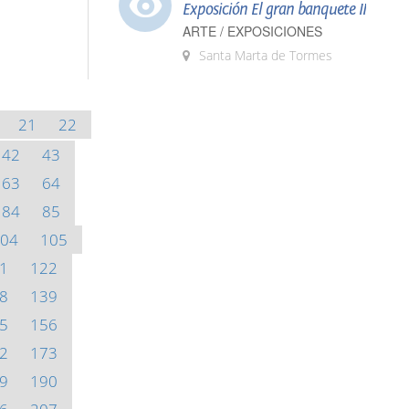
Exposición El gran banquete II
ARTE / EXPOSICIONES
Santa Marta de Tormes
21
22
42
43
63
64
84
85
04
105
1
122
8
139
5
156
2
173
9
190