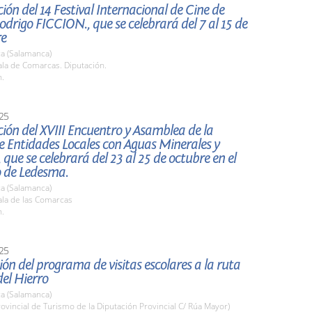
ión del 14 Festival Internacional de Cine de
drigo FICCION., que se celebrará del 7 al 15 de
re
a (Salamanca)
la de Comarcas. Diputación.
h.
25
ión del XVIII Encuentro y Asamblea de la
e Entidades Locales con Aguas Minerales y
 que se celebrará del 23 al 25 de octubre en el
o de Ledesma.
a (Salamanca)
la de las Comarcas
h.
25
ón del programa de visitas escolares a la ruta
el Hierro
a (Salamanca)
rovincial de Turismo de la Diputación Provincial C/ Rúa Mayor)