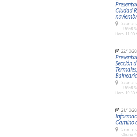
Presentac
Ciudad Ro
noviemb
Salamanc
LUGAR Sa
Hora: 11,00 
22/10/20
Presentac
Sección d
Termales,
Balneari
Salamanc
LUGAR Sa
Hora: 10:30 
21/10/20
Informaci
Camino d
Salamanc
Oficina P