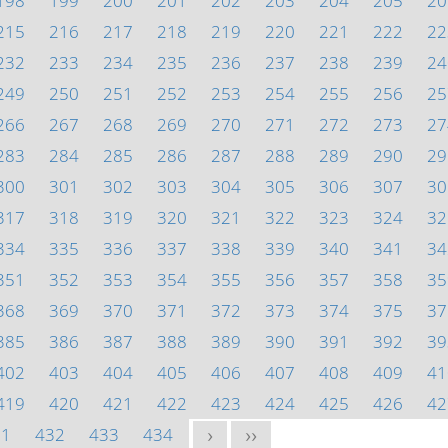
198
199
200
201
202
203
204
205
20
215
216
217
218
219
220
221
222
22
232
233
234
235
236
237
238
239
24
249
250
251
252
253
254
255
256
25
266
267
268
269
270
271
272
273
27
283
284
285
286
287
288
289
290
29
300
301
302
303
304
305
306
307
30
317
318
319
320
321
322
323
324
32
334
335
336
337
338
339
340
341
34
351
352
353
354
355
356
357
358
35
368
369
370
371
372
373
374
375
37
385
386
387
388
389
390
391
392
39
402
403
404
405
406
407
408
409
41
419
420
421
422
423
424
425
426
42
31
432
433
434
>
>>