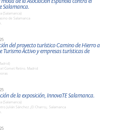
e moda de la Asociación Española contra el
e Salamanca.
a (Salamanca)
sino de Salamanca
h.
25
ión del proyecto turístico Camino de Hierro a
 Turismo Activo y empresas turísticas de
adrid)
tel Comet Retiro. Madrid
horas
25
ción de la exposición, InnovaTE Salamanca.
a (Salamanca)
tro Julián Sánchez ¿El Charro¿. Salamanca
h.
25