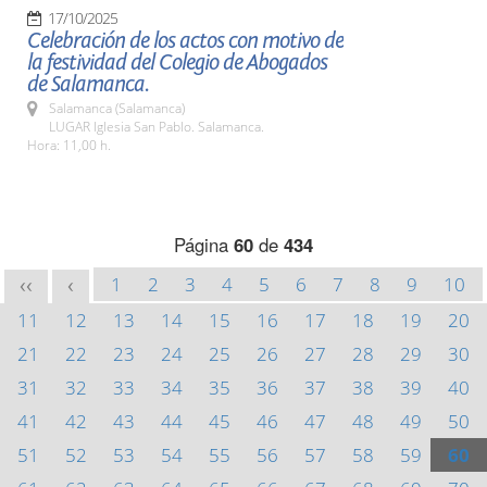
17/10/2025
Celebración de los actos con motivo de
la festividad del Colegio de Abogados
de Salamanca.
Salamanca (Salamanca)
LUGAR Iglesia San Pablo. Salamanca.
Hora: 11,00 h.
Página
60
de
434
1
2
3
4
5
6
7
8
9
10
<<
<
11
12
13
14
15
16
17
18
19
20
21
22
23
24
25
26
27
28
29
30
31
32
33
34
35
36
37
38
39
40
41
42
43
44
45
46
47
48
49
50
51
52
53
54
55
56
57
58
59
60