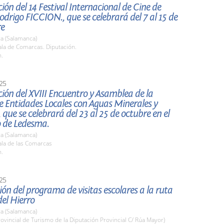
ión del 14 Festival Internacional de Cine de
drigo FICCION., que se celebrará del 7 al 15 de
re
a (Salamanca)
la de Comarcas. Diputación.
h.
25
ión del XVIII Encuentro y Asamblea de la
e Entidades Locales con Aguas Minerales y
 que se celebrará del 23 al 25 de octubre en el
o de Ledesma.
a (Salamanca)
la de las Comarcas
h.
25
ón del programa de visitas escolares a la ruta
el Hierro
a (Salamanca)
rovincial de Turismo de la Diputación Provincial C/ Rúa Mayor)