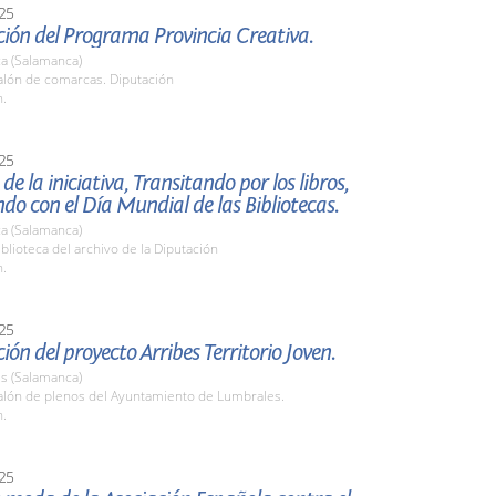
25
ión del Programa Provincia Creativa.
a (Salamanca)
lón de comarcas. Diputación
h.
25
de la iniciativa, Transitando por los libros,
ndo con el Día Mundial de las Bibliotecas.
a (Salamanca)
lioteca del archivo de la Diputación
h.
25
ión del proyecto Arribes Territorio Joven.
s (Salamanca)
lón de plenos del Ayuntamiento de Lumbrales.
h.
25