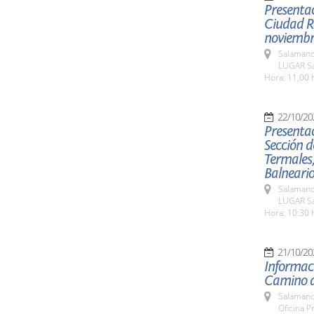
Presentac
Ciudad Ro
noviemb
Salamanc
LUGAR Sa
Hora: 11,00 
22/10/20
Presentac
Sección d
Termales,
Balneari
Salamanc
LUGAR Sa
Hora: 10:30 
21/10/20
Informaci
Camino d
Salamanc
Oficina P