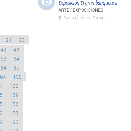
Exposición El gran banquete II
ARTE / EXPOSICIONES
Santa Marta de Tormes
21
22
42
43
63
64
84
85
04
105
1
122
8
139
5
156
2
173
9
190