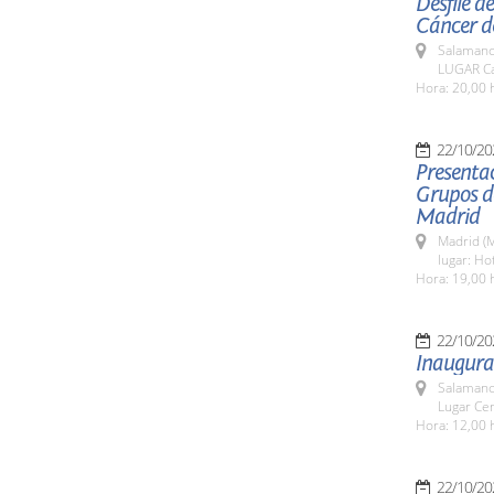
Desfile d
Cáncer d
Salamanc
LUGAR Ca
Hora: 20,00 
22/10/20
Presentac
Grupos de
Madrid
Madrid (M
lugar: Ho
Hora: 19,00 
22/10/20
Inaugura
Salamanc
Lugar Cen
Hora: 12,00 
22/10/20