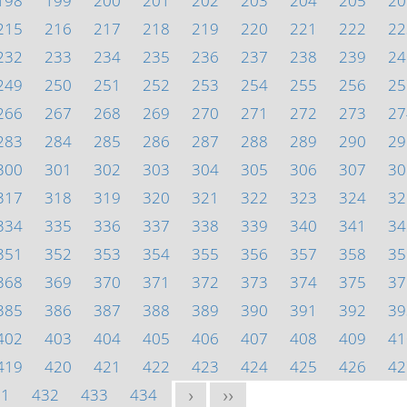
198
199
200
201
202
203
204
205
20
215
216
217
218
219
220
221
222
22
232
233
234
235
236
237
238
239
24
249
250
251
252
253
254
255
256
25
266
267
268
269
270
271
272
273
27
283
284
285
286
287
288
289
290
29
300
301
302
303
304
305
306
307
30
317
318
319
320
321
322
323
324
32
334
335
336
337
338
339
340
341
34
351
352
353
354
355
356
357
358
35
368
369
370
371
372
373
374
375
37
385
386
387
388
389
390
391
392
39
402
403
404
405
406
407
408
409
41
419
420
421
422
423
424
425
426
42
31
432
433
434
>
>>