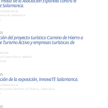
e moda de la Asociación Española contra el
e Salamanca.
a (Salamanca)
sino de Salamanca
h.
25
ión del proyecto turístico Camino de Hierro a
 Turismo Activo y empresas turísticas de
adrid)
tel Comet Retiro. Madrid
horas
25
ción de la exposición, InnovaTE Salamanca.
a (Salamanca)
tro Julián Sánchez ¿El Charro¿. Salamanca
h.
25