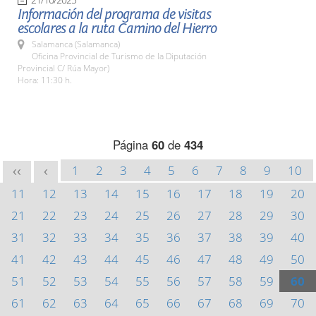
Información del programa de visitas
escolares a la ruta Camino del Hierro
Salamanca (Salamanca)
Oficina Provincial de Turismo de la Diputación
Provincial C/ Rúa Mayor)
Hora: 11:30 h.
Página
60
de
434
1
2
3
4
5
6
7
8
9
10
<<
<
11
12
13
14
15
16
17
18
19
20
21
22
23
24
25
26
27
28
29
30
31
32
33
34
35
36
37
38
39
40
41
42
43
44
45
46
47
48
49
50
51
52
53
54
55
56
57
58
59
60
61
62
63
64
65
66
67
68
69
70