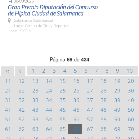
06/09/2025
Gran Premio Diputación del Concurso
de Hípica Ciudad de Salamanca
Salamanca (Salamanca)
Lugar: Campo de Tiro y Deportes
Hora: 19:00 h.
Página
66
de
434
1
2
3
4
5
6
7
8
9
10
<<
<
11
12
13
14
15
16
17
18
19
20
21
22
23
24
25
26
27
28
29
30
31
32
33
34
35
36
37
38
39
40
41
42
43
44
45
46
47
48
49
50
51
52
53
54
55
56
57
58
59
60
61
62
63
64
65
66
67
68
69
70
71
72
73
74
75
76
77
78
79
80