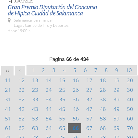
06/09/2025
Gran Premio Diputación del Concurso
de Hípica Ciudad de Salamanca
Salamanca (Salamanca)
Lugar: Campo de Tiro y Deportes
Hora: 19:00 h.
Página
66
de
434
1
2
3
4
5
6
7
8
9
10
<<
<
11
12
13
14
15
16
17
18
19
20
21
22
23
24
25
26
27
28
29
30
31
32
33
34
35
36
37
38
39
40
41
42
43
44
45
46
47
48
49
50
51
52
53
54
55
56
57
58
59
60
61
62
63
64
65
66
67
68
69
70
71
72
73
74
75
76
77
78
79
80