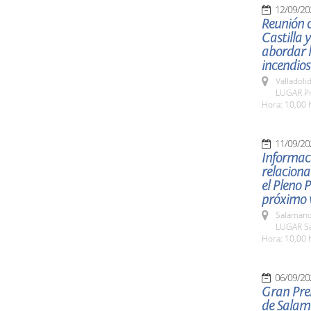
12/09/20
Reunión c
Castilla 
abordar l
incendios
Valladolid
LUGAR Pre
Hora: 10,00 
11/09/20
Informaci
relaciona
el Pleno 
próximo v
Salamanc
LUGAR Sa
Hora: 10,00 
06/09/20
Gran Pre
de Sala