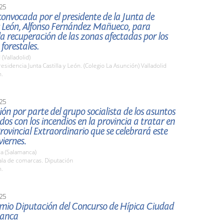
25
onvocada por el presidente de la Junta de
y León, Alfonso Fernández Mañueco, para
a recuperación de las zonas afectadas por los
 forestales.
 (Valladolid)
sidencia Junta Castilla y León. (Colegio La Asunción) Valladolid
h.
25
ón por parte del grupo socialista de los asuntos
dos con los incendios en la provincia a tratar en
Provincial Extraordinario que se celebrará este
iernes.
a (Salamanca)
la de comarcas. Diputación
h.
25
mio Diputación del Concurso de Hípica Ciudad
manca