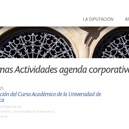
LA DIPUTACIÓN
Á
mas Actividades agenda corporativ
25
ción del Curso Académico de la Universidad de
ca
a (Salamanca)
raninfo. Universidad de Salamanca
horas