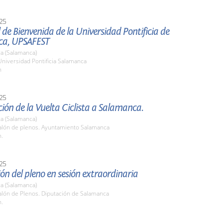
25
al de Bienvenida de la Universidad Pontificia de
ca, UPSAFEST
a (Salamanca)
Universidad Pontificia Salamanca
h
25
ión de la Vuelta Ciclista a Salamanca.
a (Salamanca)
lón de plenos. Ayuntamiento Salamanca
h.
25
ón del pleno en sesión extraordinaria
a (Salamanca)
lón de Plenos. Diputación de Salamanca
h.