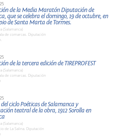
25
ción de la Media Maratón Diputación de
, que se celebra el domingo, 19 de octubre, en
ipio de Santa Marta de Tormes.
a (Salamanca)
la de comarcas. Diputación
h.
25
ión de la tercera edición de TIREPROFEST
a (Salamanca)
la de comarcas. Diputación
h
25
del ciclo Poéticas de Salamanca y
ación teatral de la obra, 1912 Sorolla en
ca
a (Salamanca)
tio de La Salina. Diputación
h