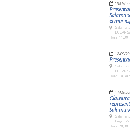
19/09/20
Presenta
Salamanca
el munic
Salamanc
LUGAR Sa
Hora: 11,00 
18/09/20
Presentac
Salamanc
LUGAR Sa
Hora: 10,30 
17/09/20
Clausura 
represent
Salaman
Salamanc
Lugar: Pa
Hora: 20,00 