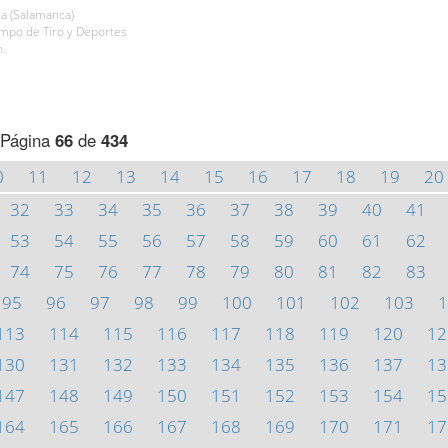
a (Salamanca)
ampo de Tiro y Deportes
h.
Página
66
de
434
0
11
12
13
14
15
16
17
18
19
20
32
33
34
35
36
37
38
39
40
41
53
54
55
56
57
58
59
60
61
62
74
75
76
77
78
79
80
81
82
83
95
96
97
98
99
100
101
102
103
1
113
114
115
116
117
118
119
120
12
130
131
132
133
134
135
136
137
13
147
148
149
150
151
152
153
154
15
164
165
166
167
168
169
170
171
17