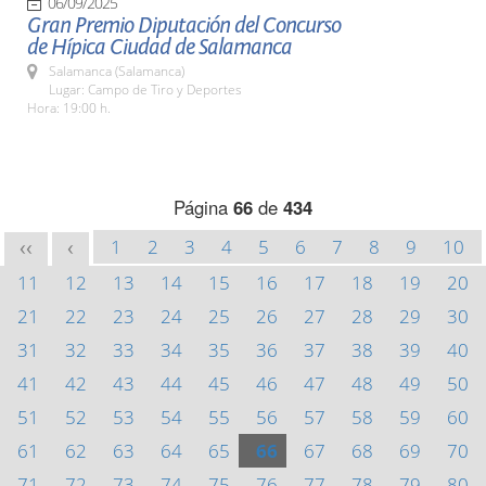
06/09/2025
Gran Premio Diputación del Concurso
de Hípica Ciudad de Salamanca
Salamanca (Salamanca)
Lugar: Campo de Tiro y Deportes
Hora: 19:00 h.
Página
66
de
434
1
2
3
4
5
6
7
8
9
10
<<
<
11
12
13
14
15
16
17
18
19
20
21
22
23
24
25
26
27
28
29
30
31
32
33
34
35
36
37
38
39
40
41
42
43
44
45
46
47
48
49
50
51
52
53
54
55
56
57
58
59
60
61
62
63
64
65
66
67
68
69
70
71
72
73
74
75
76
77
78
79
80