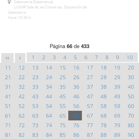
Salamanca (Salamanca)
LUGAR Sala de las Comarcas. Diputación de
Salamanca
Hora: 10.30 h.
Página
66
de
433
1
2
3
4
5
6
7
8
9
10
<<
<
11
12
13
14
15
16
17
18
19
20
21
22
23
24
25
26
27
28
29
30
31
32
33
34
35
36
37
38
39
40
41
42
43
44
45
46
47
48
49
50
51
52
53
54
55
56
57
58
59
60
61
62
63
64
65
66
67
68
69
70
71
72
73
74
75
76
77
78
79
80
81
82
83
84
85
86
87
88
89
90