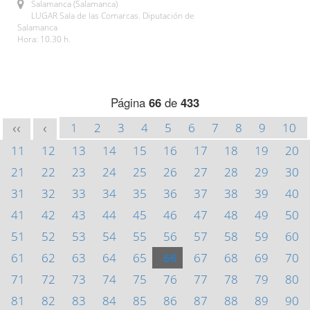
Salamanca (Salamanca)
LUGAR Sala de las Comarcas. Diputación de
Salamanca
Hora: 10.30 h.
Página
66
de
433
1
2
3
4
5
6
7
8
9
10
<<
<
11
12
13
14
15
16
17
18
19
20
21
22
23
24
25
26
27
28
29
30
31
32
33
34
35
36
37
38
39
40
41
42
43
44
45
46
47
48
49
50
51
52
53
54
55
56
57
58
59
60
61
62
63
64
65
66
67
68
69
70
71
72
73
74
75
76
77
78
79
80
81
82
83
84
85
86
87
88
89
90