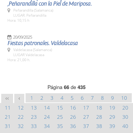
,Peñarandilla con la Piel de Mariposa.
Peñarandilla (Salamanca)
LUGAR: Peñarandilla
Hora: 10,15 h
20/09/2025
Fiestas patronales. Valdelacasa
Valdelacasa (Salamanca)
LUGAR Valdelacasa
Hora: 21,00 h.
Página
66
de
435
1
2
3
4
5
6
7
8
9
10
<<
<
11
12
13
14
15
16
17
18
19
20
21
22
23
24
25
26
27
28
29
30
31
32
33
34
35
36
37
38
39
40