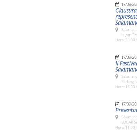
17/09/20
Clausura 
represent
Salaman
Salamanc
Lugar: Pa
Hora: 20,00 
17/09/20
II Festiv
Salaman
Salamanc
Parking. 
Hora: 16,00 
17/09/20
Presentac
Salamanc
LUGAR Sa
Hora: 11,00 