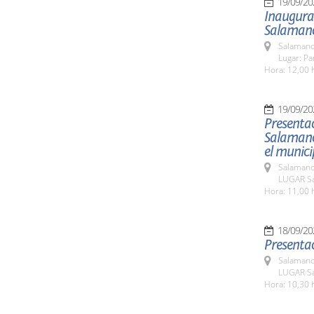
19/09/20
Inaugura
Salaman
Salamanc
Lugar: Pa
Hora: 12,00 
19/09/20
Presenta
Salamanca
el munic
Salamanc
LUGAR Sa
Hora: 11,00 
18/09/20
Presentac
Salamanc
LUGAR Sa
Hora: 10,30 