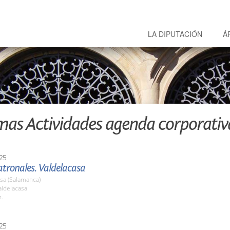
LA DIPUTACIÓN
Á
mas Actividades agenda corporativ
25
atronales. Valdelacasa
sa (Salamanca)
ldelacasa
h.
25