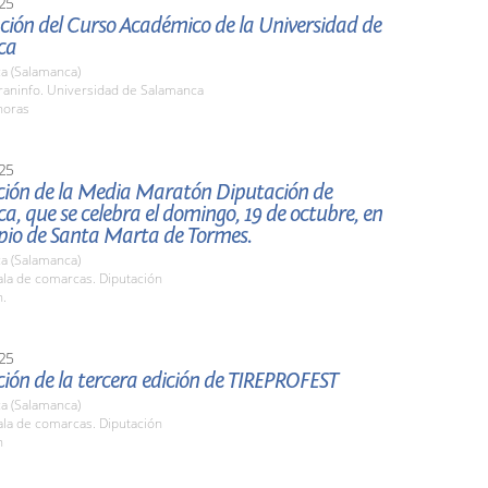
25
ción del Curso Académico de la Universidad de
ca
a (Salamanca)
raninfo. Universidad de Salamanca
horas
25
ción de la Media Maratón Diputación de
, que se celebra el domingo, 19 de octubre, en
ipio de Santa Marta de Tormes.
a (Salamanca)
la de comarcas. Diputación
h.
25
ión de la tercera edición de TIREPROFEST
a (Salamanca)
la de comarcas. Diputación
h