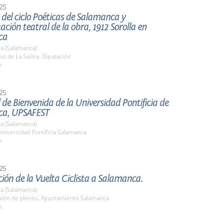
25
del ciclo Poéticas de Salamanca y
ación teatral de la obra, 1912 Sorolla en
ca
a (Salamanca)
tio de La Salina. Diputación
h
25
al de Bienvenida de la Universidad Pontificia de
ca, UPSAFEST
a (Salamanca)
Universidad Pontificia Salamanca
h
25
ión de la Vuelta Ciclista a Salamanca.
a (Salamanca)
lón de plenos. Ayuntamiento Salamanca
h.