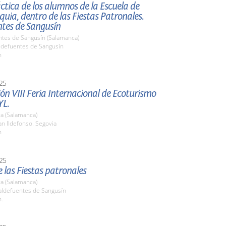
ctica de los alumnos de la Escuela de
ia, dentro de las Fiestas Patronales.
ntes de Sangusín
ntes de Sangusín (Salamanca)
aldefuentes de Sangusín
h
25
ón VIII Feria Internacional de Ecoturismo
L.
a (Salamanca)
n Ildefonso. Segovia
h
25
 las Fiestas patronales
a (Salamanca)
ldefuentes de Sangusín
h.