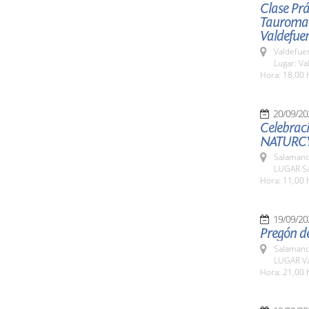
Clase Prá
Tauromaqu
Valdefue
Valdefue
Lugar: V
Hora: 18,00 
20/09/20
Celebraci
NATURCY
Salamanc
LUGAR Sa
Hora: 11,00 
19/09/20
Pregón de
Salamanc
LUGAR Va
Hora: 21,00 