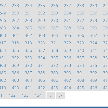
232
233
234
235
236
237
238
239
24
249
250
251
252
253
254
255
256
25
266
267
268
269
270
271
272
273
27
283
284
285
286
287
288
289
290
29
300
301
302
303
304
305
306
307
30
317
318
319
320
321
322
323
324
32
334
335
336
337
338
339
340
341
34
351
352
353
354
355
356
357
358
35
368
369
370
371
372
373
374
375
37
385
386
387
388
389
390
391
392
39
402
403
404
405
406
407
408
409
41
419
420
421
422
423
424
425
426
42
31
432
433
434
>
>>