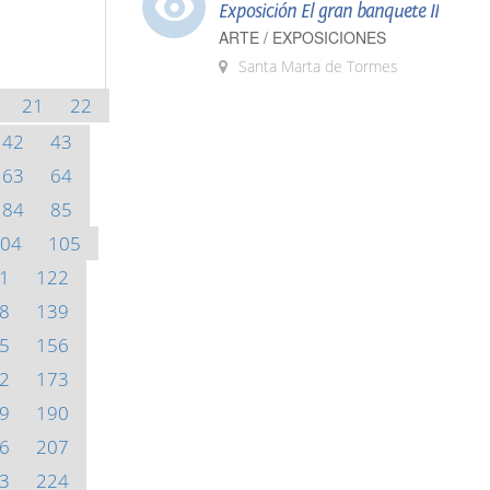
Exposición El gran banquete II
ARTE / EXPOSICIONES
Santa Marta de Tormes
21
22
42
43
63
64
84
85
04
105
1
122
8
139
5
156
2
173
9
190
6
207
3
224