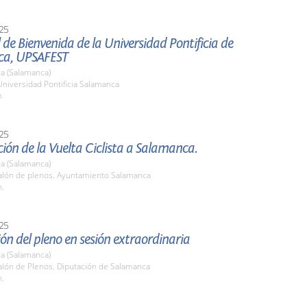
25
al de Bienvenida de la Universidad Pontificia de
ca, UPSAFEST
a (Salamanca)
Universidad Pontificia Salamanca
h
25
ión de la Vuelta Ciclista a Salamanca.
a (Salamanca)
lón de plenos. Ayuntamiento Salamanca
h.
25
ón del pleno en sesión extraordinaria
a (Salamanca)
lón de Plenos. Diputación de Salamanca
h.