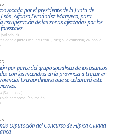
25
onvocada por el presidente de la Junta de
y León, Alfonso Fernández Mañueco, para
a recuperación de las zonas afectadas por los
 forestales.
 (Valladolid)
sidencia Junta Castilla y León. (Colegio La Asunción) Valladolid
h.
25
ón por parte del grupo socialista de los asuntos
dos con los incendios en la provincia a tratar en
Provincial Extraordinario que se celebrará este
iernes.
a (Salamanca)
la de comarcas. Diputación
h.
25
mio Diputación del Concurso de Hípica Ciudad
manca