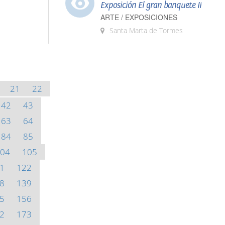
Exposición El gran banquete II
ARTE / EXPOSICIONES
Santa Marta de Tormes
21
22
42
43
63
64
84
85
04
105
1
122
8
139
5
156
2
173