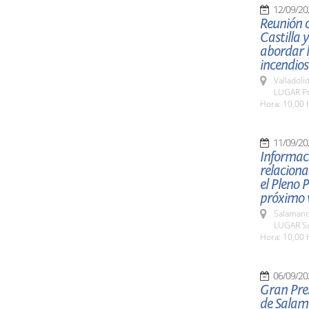
12/09/20
Reunión c
Castilla 
abordar l
incendios
Valladolid
LUGAR Pre
Hora: 10,00 
11/09/20
Informaci
relaciona
el Pleno 
próximo v
Salamanc
LUGAR Sa
Hora: 10,00 
06/09/20
Gran Pre
de Sala