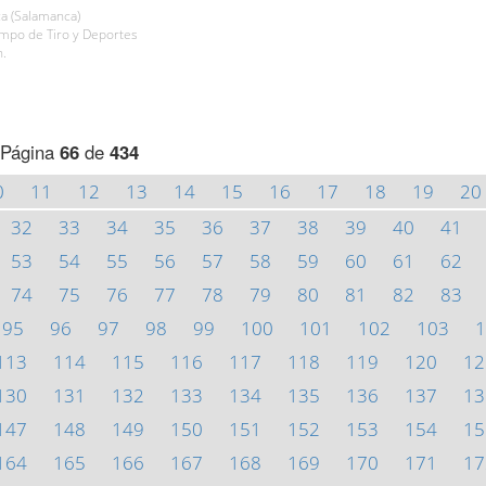
a (Salamanca)
ampo de Tiro y Deportes
h.
Página
66
de
434
0
11
12
13
14
15
16
17
18
19
20
32
33
34
35
36
37
38
39
40
41
53
54
55
56
57
58
59
60
61
62
74
75
76
77
78
79
80
81
82
83
95
96
97
98
99
100
101
102
103
1
113
114
115
116
117
118
119
120
12
130
131
132
133
134
135
136
137
13
147
148
149
150
151
152
153
154
15
164
165
166
167
168
169
170
171
17