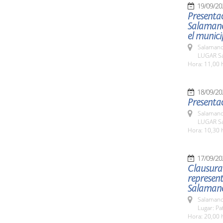
19/09/20
Presenta
Salamanca
el munic
Salamanc
LUGAR Sa
Hora: 11,00 
18/09/20
Presentac
Salamanc
LUGAR Sa
Hora: 10,30 
17/09/20
Clausura 
represent
Salaman
Salamanc
Lugar: Pa
Hora: 20,00 