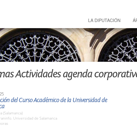
LA DIPUTACIÓN
Á
mas Actividades agenda corporativ
25
ción del Curso Académico de la Universidad de
ca
a (Salamanca)
raninfo. Universidad de Salamanca
horas