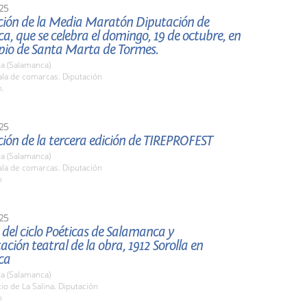
25
ción de la Media Maratón Diputación de
, que se celebra el domingo, 19 de octubre, en
ipio de Santa Marta de Tormes.
a (Salamanca)
la de comarcas. Diputación
h.
25
ión de la tercera edición de TIREPROFEST
a (Salamanca)
la de comarcas. Diputación
h
25
del ciclo Poéticas de Salamanca y
ación teatral de la obra, 1912 Sorolla en
ca
a (Salamanca)
tio de La Salina. Diputación
h