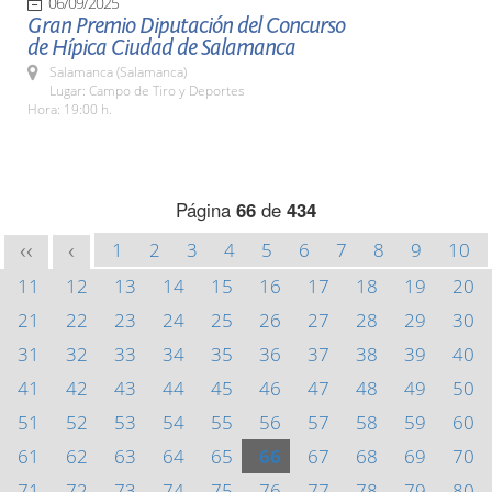
06/09/2025
Gran Premio Diputación del Concurso
de Hípica Ciudad de Salamanca
Salamanca (Salamanca)
Lugar: Campo de Tiro y Deportes
Hora: 19:00 h.
Página
66
de
434
1
2
3
4
5
6
7
8
9
10
<<
<
11
12
13
14
15
16
17
18
19
20
21
22
23
24
25
26
27
28
29
30
31
32
33
34
35
36
37
38
39
40
41
42
43
44
45
46
47
48
49
50
51
52
53
54
55
56
57
58
59
60
61
62
63
64
65
66
67
68
69
70
71
72
73
74
75
76
77
78
79
80