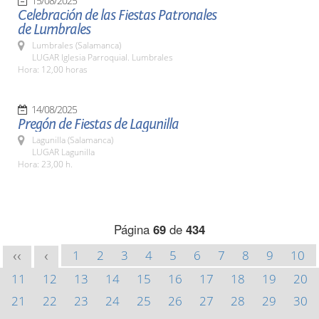
15/08/2025
Celebración de las Fiestas Patronales
de Lumbrales
Lumbrales (Salamanca)
LUGAR Iglesia Parroquial. Lumbrales
Hora: 12,00 horas
14/08/2025
Pregón de Fiestas de Lagunilla
Lagunilla (Salamanca)
LUGAR Lagunilla
Hora: 23,00 h.
Página
69
de
434
1
2
3
4
5
6
7
8
9
10
<<
<
11
12
13
14
15
16
17
18
19
20
21
22
23
24
25
26
27
28
29
30