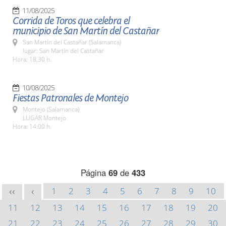
11/08/2025
Corrida de Toros que celebra el
municipio de San Martín del Castañar
San Martín del Castañar (Salamanca)
lugar: San Martín del Castañar
Hora: 18,30 h.
10/08/2025
Fiestas Patronales de Montejo
Montejo (Salamanca)
LUGAR Montejo
Hora: 14:00 h.
Página
69
de
433
1
2
3
4
5
6
7
8
9
10
<<
<
11
12
13
14
15
16
17
18
19
20
21
22
23
24
25
26
27
28
29
30