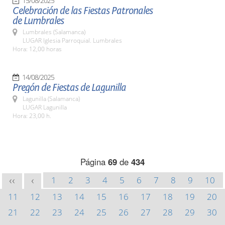
15/08/2025
Celebración de las Fiestas Patronales
de Lumbrales
Lumbrales (Salamanca)
LUGAR Iglesia Parroquial. Lumbrales
Hora: 12,00 horas
14/08/2025
Pregón de Fiestas de Lagunilla
Lagunilla (Salamanca)
LUGAR Lagunilla
Hora: 23,00 h.
Página
69
de
434
1
2
3
4
5
6
7
8
9
10
<<
<
11
12
13
14
15
16
17
18
19
20
21
22
23
24
25
26
27
28
29
30