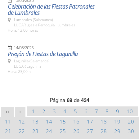
15/08/2025
Celebración de las Fiestas Patronales
de Lumbrales
Lumbrales (Salamanca)
LUGAR Iglesia Parroquial. Lumbrales
Hora: 12,00 horas
14/08/2025
Pregón de Fiestas de Lagunilla
Lagunilla (Salamanca)
LUGAR Lagunilla
Hora: 23,00 h.
Página
69
de
434
1
2
3
4
5
6
7
8
9
10
<<
<
11
12
13
14
15
16
17
18
19
20
21
22
23
24
25
26
27
28
29
30