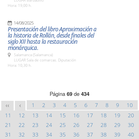
LUGAR Barbadillo
Hora: 19,00 h.
14/08/2025
Presentación del libro Aproximación a
la historia de Rollán, desde finales del
siglo XII hasta la restauración
monárquica.
Salamanca (Salamanca)
LUGAR Sala de comarcas. Diputación
Hora: 10,30 h.
Página
69
de
434
1
2
3
4
5
6
7
8
9
10
<<
<
11
12
13
14
15
16
17
18
19
20
21
22
23
24
25
26
27
28
29
30
31
32
33
34
35
36
37
38
39
40