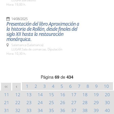
LUGAR Barbadillo
Hora: 19,00 h.
14/08/2025
Presentación del libro Aproximación a
la historia de Rollán, desde finales del
siglo XII hasta la restauración
monárquica.
Salamanca (Salamanca)
LUGAR Sala de comarcas. Diputación
Hora: 10,30 h.
Página
69
de
434
1
2
3
4
5
6
7
8
9
10
<<
<
11
12
13
14
15
16
17
18
19
20
21
22
23
24
25
26
27
28
29
30
31
32
33
34
35
36
37
38
39
40