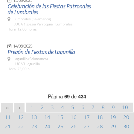
15/08/2025
Celebración de las Fiestas Patronales
de Lumbrales
Lumbrales (Salamanca)
LUGAR Iglesia Parroquial. Lumbrales
Hora: 12,00 horas
14/08/2025
Pregón de Fiestas de Lagunilla
Lagunilla (Salamanca)
LUGAR Lagunilla
Hora: 23,00 h.
Página
69
de
434
1
2
3
4
5
6
7
8
9
10
<<
<
11
12
13
14
15
16
17
18
19
20
21
22
23
24
25
26
27
28
29
30