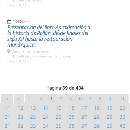
LUGAR Barbadillo
Hora: 19,00 h.
14/08/2025
Presentación del libro Aproximación a
la historia de Rollán, desde finales del
siglo XII hasta la restauración
monárquica.
Salamanca (Salamanca)
LUGAR Sala de comarcas. Diputación
Hora: 10,30 h.
Página
69
de
434
1
2
3
4
5
6
7
8
9
10
<<
<
11
12
13
14
15
16
17
18
19
20
21
22
23
24
25
26
27
28
29
30
31
32
33
34
35
36
37
38
39
40