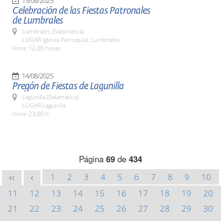
15/08/2025
Celebración de las Fiestas Patronales
de Lumbrales
Lumbrales (Salamanca)
LUGAR Iglesia Parroquial. Lumbrales
Hora: 12,00 horas
14/08/2025
Pregón de Fiestas de Lagunilla
Lagunilla (Salamanca)
LUGAR Lagunilla
Hora: 23,00 h.
Página
69
de
434
1
2
3
4
5
6
7
8
9
10
<<
<
11
12
13
14
15
16
17
18
19
20
21
22
23
24
25
26
27
28
29
30