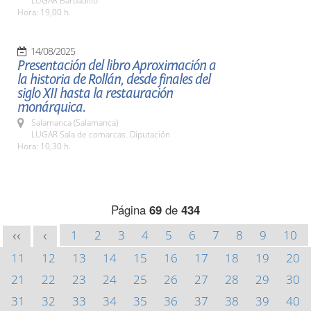
LUGAR Barbadillo
Hora: 19,00 h.
14/08/2025
Presentación del libro Aproximación a
la historia de Rollán, desde finales del
siglo XII hasta la restauración
monárquica.
Salamanca (Salamanca)
LUGAR Sala de comarcas. Diputación
Hora: 10,30 h.
Página
69
de
434
1
2
3
4
5
6
7
8
9
10
<<
<
11
12
13
14
15
16
17
18
19
20
21
22
23
24
25
26
27
28
29
30
31
32
33
34
35
36
37
38
39
40