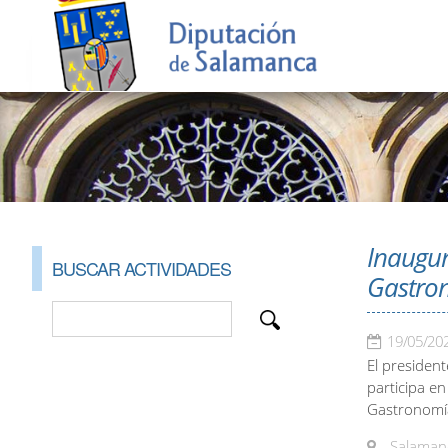
Inaugur
BUSCAR ACTIVIDADES
Gastron
19/05/20
El president
participa en
Gastronomía
Salamanc