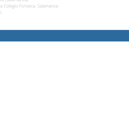
lla Colegio Fonseca. Salamanca
h.