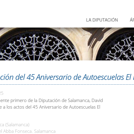
LA DIPUTACIÓN
Á
ción del 45 Aniversario de Autoescuelas El P
25
idente primero de la Diputación de Salamanca, David
e a los actos del 45 Aniversario de Autoescuelas El
a (Salamanca)
l Abba Fonseca. Salamanca