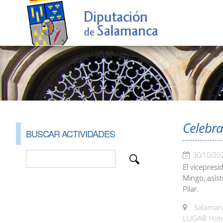
Celebra
BUSCAR ACTIVIDADES
30/10/20
El vicepres
Mingo, asist
Pilar.
Salamanc
LUGAR Hote