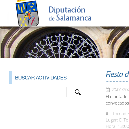
Fiesta 
BUSCAR ACTIVIDADES
20/01/20
El diputado 
convocados 
Tornadizo
Lugar: El T
Hora: 13:00