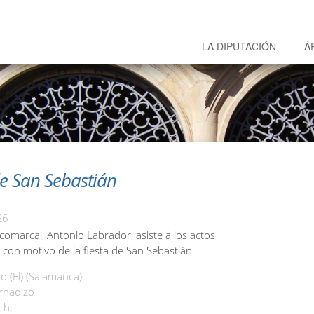
LA DIPUTACIÓN
Á
de San Sebastián
26
comarcal, Antonio Labrador, asiste a los actos
con motivo de la fiesta de San Sebastián
 (El) (Salamanca)
ornadizo
 h.