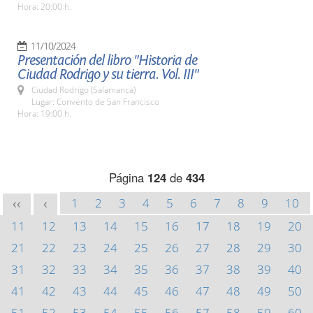
Hora: 20:00 h.
11/10/2024
Presentación del libro "Historia de
Ciudad Rodrigo y su tierra. Vol. III"
Ciudad Rodrigo (Salamanca)
Lugar: Convento de San Francisco
Hora: 19:00 h.
Página
124
de
434
1
2
3
4
5
6
7
8
9
10
<<
<
11
12
13
14
15
16
17
18
19
20
21
22
23
24
25
26
27
28
29
30
31
32
33
34
35
36
37
38
39
40
41
42
43
44
45
46
47
48
49
50
51
52
53
54
55
56
57
58
59
60