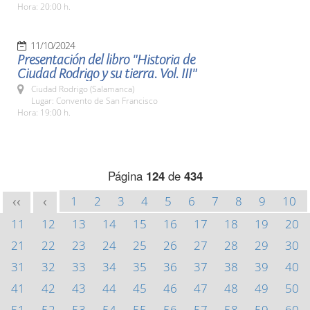
Hora: 20:00 h.
11/10/2024
Presentación del libro "Historia de
Ciudad Rodrigo y su tierra. Vol. III"
Ciudad Rodrigo (Salamanca)
Lugar: Convento de San Francisco
Hora: 19:00 h.
Página
124
de
434
1
2
3
4
5
6
7
8
9
10
<<
<
11
12
13
14
15
16
17
18
19
20
21
22
23
24
25
26
27
28
29
30
31
32
33
34
35
36
37
38
39
40
41
42
43
44
45
46
47
48
49
50
51
52
53
54
55
56
57
58
59
60