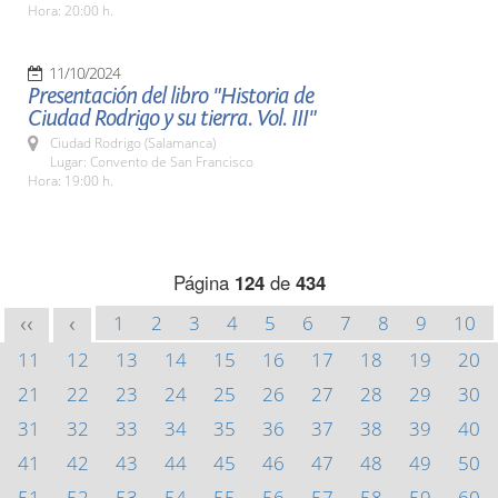
Hora: 20:00 h.
11/10/2024
Presentación del libro "Historia de
Ciudad Rodrigo y su tierra. Vol. III"
Ciudad Rodrigo (Salamanca)
Lugar: Convento de San Francisco
Hora: 19:00 h.
Página
124
de
434
1
2
3
4
5
6
7
8
9
10
<<
<
11
12
13
14
15
16
17
18
19
20
21
22
23
24
25
26
27
28
29
30
31
32
33
34
35
36
37
38
39
40
41
42
43
44
45
46
47
48
49
50
51
52
53
54
55
56
57
58
59
60