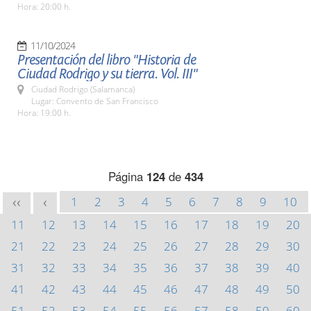
Hora: 20:00 h.
11/10/2024
Presentación del libro "Historia de
Ciudad Rodrigo y su tierra. Vol. III"
Ciudad Rodrigo (Salamanca)
Lugar: Convento de San Francisco
Hora: 19:00 h.
Página
124
de
434
1
2
3
4
5
6
7
8
9
10
<<
<
11
12
13
14
15
16
17
18
19
20
21
22
23
24
25
26
27
28
29
30
31
32
33
34
35
36
37
38
39
40
41
42
43
44
45
46
47
48
49
50
51
52
53
54
55
56
57
58
59
60