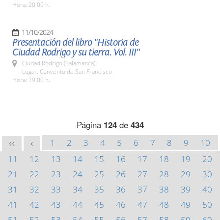
Hora: 20:00 h.
11/10/2024
Presentación del libro "Historia de
Ciudad Rodrigo y su tierra. Vol. III"
Ciudad Rodrigo (Salamanca)
Lugar: Convento de San Francisco
Hora: 19:00 h.
Página
124
de
434
1
2
3
4
5
6
7
8
9
10
<<
<
11
12
13
14
15
16
17
18
19
20
21
22
23
24
25
26
27
28
29
30
31
32
33
34
35
36
37
38
39
40
41
42
43
44
45
46
47
48
49
50
51
52
53
54
55
56
57
58
59
60