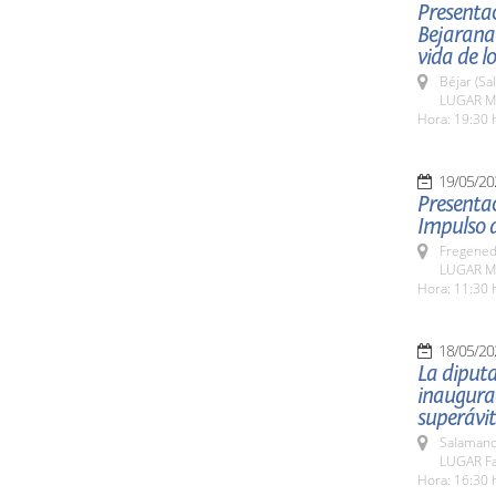
Presentac
Bejarana
vida de l
Béjar (Sa
LUGAR Mu
Hora: 19:30 
19/05/20
Presentac
Impulso d
Fregeneda
LUGAR Mu
Hora: 11:30 
18/05/20
La diputa
inaugurac
superávit
Salamanc
LUGAR Fa
Hora: 16:30 