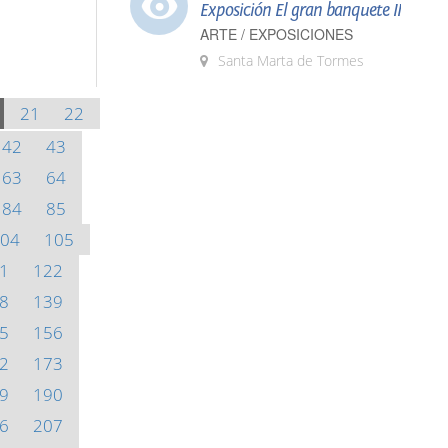
Exposición El gran banquete II
ARTE / EXPOSICIONES
Santa Marta de Tormes
21
22
42
43
63
64
84
85
04
105
1
122
8
139
5
156
2
173
9
190
6
207