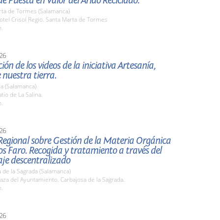
e Puesta en Valor del Árido Reciclado.
rta de Tormes (Salamanca)
tel Crisol Regio. Santa Marta de Tormes
h.
26
ión de los videos de la iniciativa Artesanía,
 nuestra tierra.
a (Salamanca)
io de La Salina.
h.
26
Regional sobre Gestión de la Materia Orgánica
s Faro. Recogida y tratamiento a través del
je descentralizado
 de la Sagrada (Salamanca)
za del Ayuntamiento. Carbajosa de la Sagrada.
h.
26