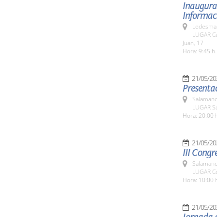
Inaugurac
Informaci
Ledesma 
LUGAR Ce
Juan, 17
Hora: 9:45 h.
21/05/20
Presentac
Salamanc
LUGAR Sa
Hora: 20:00 
21/05/20
III Congr
Salamanc
LUGAR Co
Hora: 10:00 
21/05/20