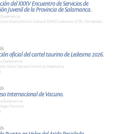
ión del XXXV Encuentro de Servicios de
ón Juvenil de la Provincia de Salamanca.
(Salamanca)
ntro Gastronómico Cultural SOHO Ledesma. C/ Dr. Hernández
26
ión oficial del cartel taurino de Ledesma 2026.
a (Salamanca)
lón Actos Cámara Comercio Salamanca
h.
26
eso Internacional de Vacuno.
a (Salamanca)
legio Fonseca
h.
26