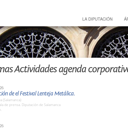
LA DIPUTACIÓN
Á
mas Actividades agenda corporativ
26
ión de el Festival Lenteja Metálica.
a (Salamanca)
la de prensa. Diputación de Salamanca
h.
26