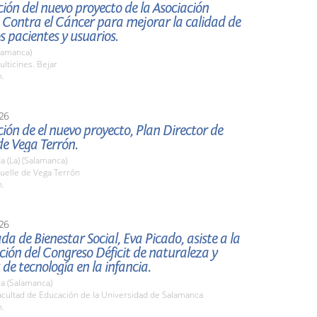
ión del nuevo proyecto de la Asociación
 Contra el Cáncer para mejorar la calidad de
os pacientes y usuarios.
lamanca)
lticines. Bejar
h.
26
ión de el nuevo proyecto, Plan Director de
e Vega Terrón.
 (La) (Salamanca)
elle de Vega Terrón
h.
26
da de Bienestar Social, Eva Picado, asiste a la
ión del Congreso Déficit de naturaleza y
 de tecnología en la infancia.
a (Salamanca)
cultad de Educación de la Universidad de Salamanca
h.