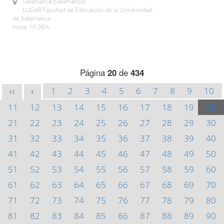
Salamanca (Salamanca)
LUGAR Facultad de Educación de la Universidad
de Salamanca
Hora: 16:30 h.
Página
20
de
434
1
2
3
4
5
6
7
8
9
10
<<
<
11
12
13
14
15
16
17
18
19
20
21
22
23
24
25
26
27
28
29
30
31
32
33
34
35
36
37
38
39
40
41
42
43
44
45
46
47
48
49
50
51
52
53
54
55
56
57
58
59
60
61
62
63
64
65
66
67
68
69
70
71
72
73
74
75
76
77
78
79
80
81
82
83
84
85
86
87
88
89
90