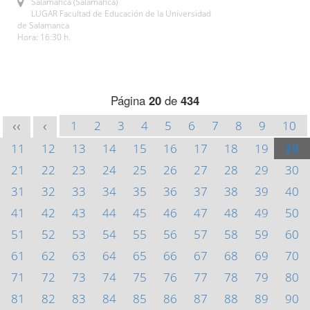
Salamanca (Salamanca)
LUGAR Facultad de Educación de la Universidad
de Salamanca
Hora: 16:30 h.
Página
20
de
434
1
2
3
4
5
6
7
8
9
10
<<
<
11
12
13
14
15
16
17
18
19
20
21
22
23
24
25
26
27
28
29
30
31
32
33
34
35
36
37
38
39
40
41
42
43
44
45
46
47
48
49
50
51
52
53
54
55
56
57
58
59
60
61
62
63
64
65
66
67
68
69
70
71
72
73
74
75
76
77
78
79
80
81
82
83
84
85
86
87
88
89
90