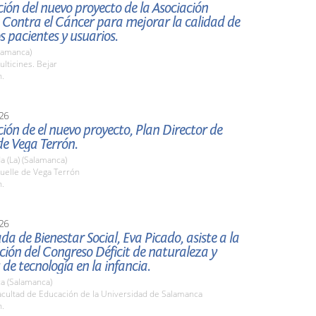
ión del nuevo proyecto de la Asociación
 Contra el Cáncer para mejorar la calidad de
os pacientes y usuarios.
lamanca)
lticines. Bejar
h.
26
ión de el nuevo proyecto, Plan Director de
e Vega Terrón.
 (La) (Salamanca)
elle de Vega Terrón
h.
26
da de Bienestar Social, Eva Picado, asiste a la
ión del Congreso Déficit de naturaleza y
 de tecnología en la infancia.
a (Salamanca)
cultad de Educación de la Universidad de Salamanca
h.