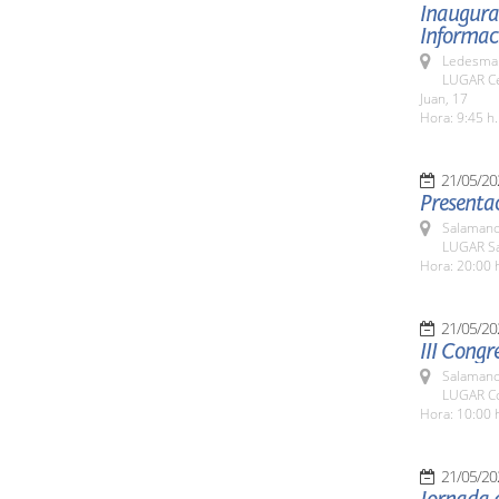
Inaugurac
Informaci
Ledesma 
LUGAR Ce
Juan, 17
Hora: 9:45 h.
21/05/20
Presentac
Salamanc
LUGAR Sa
Hora: 20:00 
21/05/20
III Congr
Salamanc
LUGAR Co
Hora: 10:00 
21/05/20