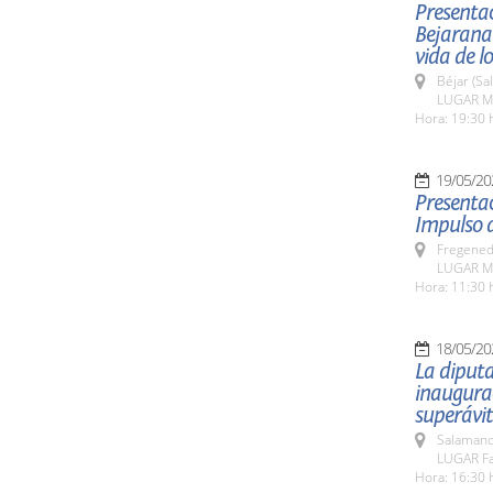
Presentac
Bejarana
vida de l
Béjar (Sa
LUGAR Mu
Hora: 19:30 
19/05/20
Presentac
Impulso d
Fregeneda
LUGAR Mu
Hora: 11:30 
18/05/20
La diputa
inaugurac
superávit
Salamanc
LUGAR Fa
Hora: 16:30 