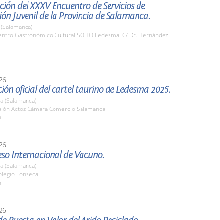
ión del XXXV Encuentro de Servicios de
ón Juvenil de la Provincia de Salamanca.
(Salamanca)
ntro Gastronómico Cultural SOHO Ledesma. C/ Dr. Hernández
26
ión oficial del cartel taurino de Ledesma 2026.
a (Salamanca)
lón Actos Cámara Comercio Salamanca
h.
26
eso Internacional de Vacuno.
a (Salamanca)
legio Fonseca
h.
26