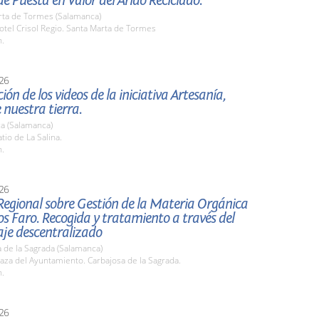
e Puesta en Valor del Árido Reciclado.
rta de Tormes (Salamanca)
tel Crisol Regio. Santa Marta de Tormes
h.
26
ión de los videos de la iniciativa Artesanía,
 nuestra tierra.
a (Salamanca)
io de La Salina.
h.
26
Regional sobre Gestión de la Materia Orgánica
s Faro. Recogida y tratamiento a través del
je descentralizado
 de la Sagrada (Salamanca)
za del Ayuntamiento. Carbajosa de la Sagrada.
h.
26