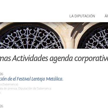
LA DIPUTACIÓN
Á
mas Actividades agenda corporativ
26
ión de el Festival Lenteja Metálica.
a (Salamanca)
la de prensa. Diputación de Salamanca
h.
26