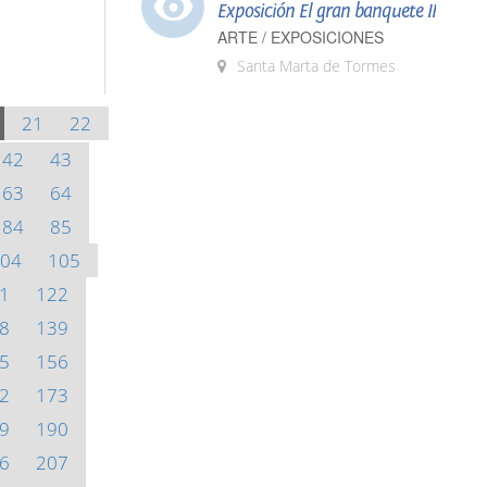
Exposición El gran banquete II
ARTE / EXPOSICIONES
Santa Marta de Tormes
21
22
42
43
63
64
84
85
04
105
1
122
8
139
5
156
2
173
9
190
6
207